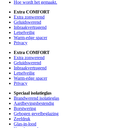
Hoe wordt het gemaakt.
Extra COMFORT
Extra zonwerend
Geluidswerend
Inbraakvertragend
Letselveilig
Warm-edge spacer
Privacy
Extra COMFORT
Extra zonwerend
Geluidswerend
Inbraakvertragend
Letselveilig
Warm-edge spacer
Privacy
Speciaal isolatieglas
Brandwerend isolatieglas
Aardbevingsbestendig
Borstwering
Gebogen gevelbeglazing
Zeefdruk
Glas-in-lood