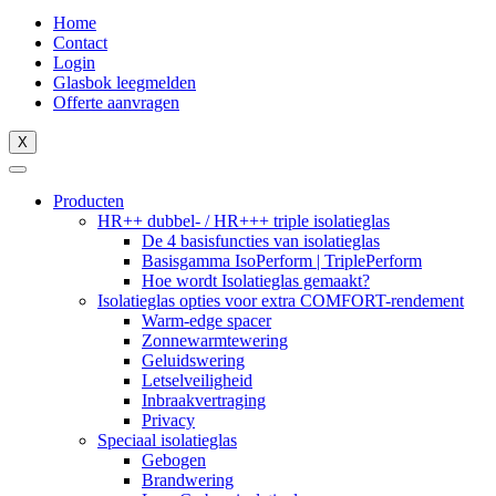
Home
Contact
Login
Glasbok leegmelden
Offerte aanvragen
X
Producten
HR++ dubbel- / HR+++ triple isolatieglas
De 4 basisfuncties van isolatieglas
Basisgamma IsoPerform | TriplePerform
Hoe wordt Isolatieglas gemaakt?
Isolatieglas opties voor extra COMFORT-rendement
Warm-edge spacer
Zonnewarmtewering
Geluidswering
Letselveiligheid
Inbraakvertraging
Privacy
Speciaal isolatieglas
Gebogen
Brandwering