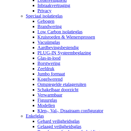
Letselveiligheid
Inbraakvertraging
Privacy
Speciaal isolatieglas
Gebogen
Brandwering
Low Carbon isolatieglas
Kruisroeden & Wienersprossen
Vacuümglas
Aardbevingsbestendig
PLUG-IN Systeembeglazing
Glas-in-lood
Borstwering
Zeefdruk
Jumbo formaat
Kogelwerend
Ontspiegelde etalageruiten
Schakelbaar doorzicht
Verwarmbaar
Figuurglas
Modellen
Klep-, Val-, Draairaam configurator
Enkelglas
Gehard veiligheidsglas
Gelaagd veiligheidsglas