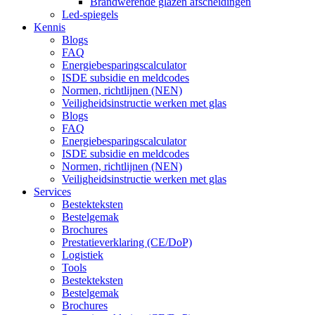
Brandwerende glazen afscheidingen
Led-spiegels
Kennis
Blogs
FAQ
Energiebesparingscalculator
ISDE subsidie en meldcodes
Normen, richtlijnen (NEN)
Veiligheidsinstructie werken met glas
Blogs
FAQ
Energiebesparingscalculator
ISDE subsidie en meldcodes
Normen, richtlijnen (NEN)
Veiligheidsinstructie werken met glas
Services
Bestekteksten
Bestelgemak
Brochures
Prestatieverklaring (CE/DoP)
Logistiek
Tools
Bestekteksten
Bestelgemak
Brochures