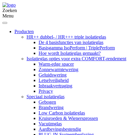
Zoeken
Menu
Producten
HR++ dubbel- / HR+++ triple isolatieglas
De 4 basisfuncties van isolatieglas
Basisgamma IsoPerform | TriplePerform
Hoe wordt Isolatieglas gemaakt?
Isolatieglas opties voor extra COMFORT-rendement
Warm-edge spacer
Zonnewarmtewering
Geluidswering
Letselveiligheid
Inbraakvertraging
Privacy
Speciaal isolatieglas
Gebogen
Brandwering
Low Carbon isolatieglas
Kruisroeden & Wienersprossen
Vacuümglas
Aardbevingsbestendig
PLUG-IN Systeembeglazing