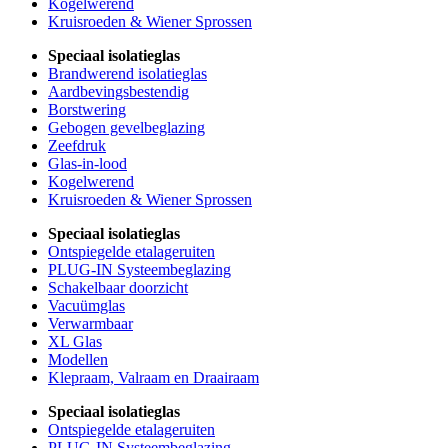
Kogelwerend
Kruisroeden & Wiener Sprossen
Speciaal isolatieglas
Brandwerend isolatieglas
Aardbevingsbestendig
Borstwering
Gebogen gevelbeglazing
Zeefdruk
Glas-in-lood
Kogelwerend
Kruisroeden & Wiener Sprossen
Speciaal isolatieglas
Ontspiegelde etalageruiten
PLUG-IN Systeembeglazing
Schakelbaar doorzicht
Vacuümglas
Verwarmbaar
XL Glas
Modellen
Klepraam, Valraam en Draairaam
Speciaal isolatieglas
Ontspiegelde etalageruiten
PLUG-IN Systeembeglazing