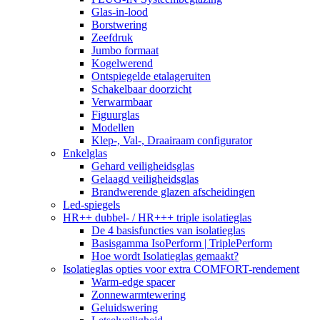
Glas-in-lood
Borstwering
Zeefdruk
Jumbo formaat
Kogelwerend
Ontspiegelde etalageruiten
Schakelbaar doorzicht
Verwarmbaar
Figuurglas
Modellen
Klep-, Val-, Draairaam configurator
Enkelglas
Gehard veiligheidsglas
Gelaagd veiligheidsglas
Brandwerende glazen afscheidingen
Led-spiegels
HR++ dubbel- / HR+++ triple isolatieglas
De 4 basisfuncties van isolatieglas
Basisgamma IsoPerform | TriplePerform
Hoe wordt Isolatieglas gemaakt?
Isolatieglas opties voor extra COMFORT-rendement
Warm-edge spacer
Zonnewarmtewering
Geluidswering