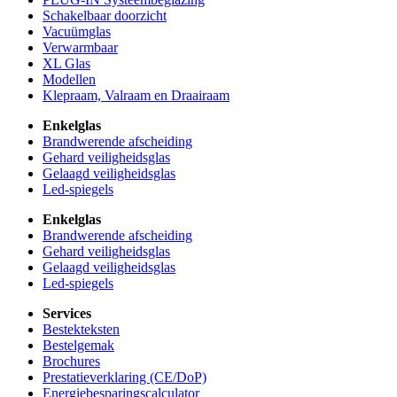
Schakelbaar doorzicht
Vacuümglas
Verwarmbaar
XL Glas
Modellen
Klepraam, Valraam en Draairaam
Enkelglas
Brandwerende afscheiding
Gehard veiligheidsglas
Gelaagd veiligheidsglas
Led-spiegels
Enkelglas
Brandwerende afscheiding
Gehard veiligheidsglas
Gelaagd veiligheidsglas
Led-spiegels
Services
Bestekteksten
Bestelgemak
Brochures
Prestatieverklaring (CE/DoP)
Energiebesparingscalculator